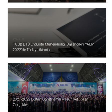
3 YIL ÖNCE
TOBB ETÜ Endüstri Mühendisliği Öğrencileri YAEM
2022'de Türkiye İkincisi
4 YIL ÖNCE
2021-2022 Eğitim Öğretim Yılı Mezuniyet Töreni
Gerçekleşti