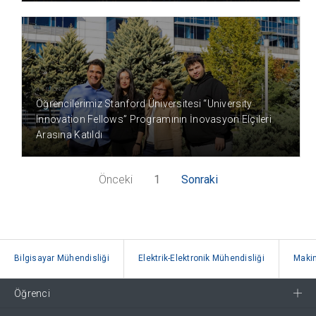
4 YIL ÖNCE
Öğrencilerimiz Stanford Üniversitesi “University
Innovation Fellows” Programının İnovasyon Elçileri
Arasına Katıldı
Önceki
1
Sonraki
Bilgisayar Mühendisliği
Elektrik-Elektronik Mühendisliği
Makin
Öğrenci