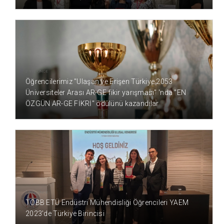
2 YIL ÖNCE
Öğrencilerimiz "Ulaşan ve Erişen Türkiye 2053
Üniversiteler Arası AR-GE fikir yarışması" 'nda "EN
ÖZGÜN AR-GE FİKRİ" ödülünü kazandılar
2 YIL ÖNCE
TOBB ETÜ Endüstri Mühendisliği Öğrencileri YAEM
2023'de Türkiye Birincisi